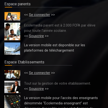
Espace parents
<<
Se connecter
>>
FORMATION PROFESSIONNELLE/COMITÉ PARITAIRE DE PILOTAGE DU
PARTENARIAT ÉTAT-SECTEUR PRIVÉ : LE CADRE NATIONAL DE
Ecolemedia parent est à 2.000 FCFA par élève
CERTIFICATION, LES CQP ET LE DISPOSITIF D'INSERTION TRACEUR
pour toute l'année scolaire.
PRÉSENTÉS
<<
Souscrire
>>
La version mobile est disponible sur les
plateformes de téléchargement
Espace Etablissements
<<
Se connecter
>>
Tout sur la gestion de votre établissement.
<<
Souscrire
>>
La version mobile pour l'accès des enseignants
ENSEIGNEMENT PRESCOLAIRE, PRIMAIRE ET SECONDAIRE : LES
dénommée "Ecolemedia enseignant" est
INVESTISSEMENTS AMÉLIORENT L’ACCÈS A L’ÉCOLE