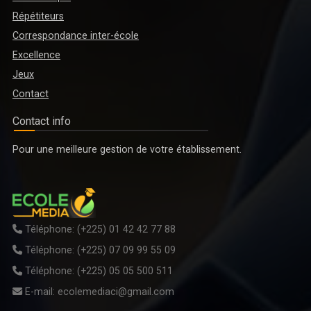
Répétiteurs
Correspondance inter-école
Excellence
Jeux
Contact
Contact info
ENSEIGNEMENT TECHNIQUE, FORMATION PROFESSIONNELLE ET
Pour une meilleure gestion de votre établissement.
APPRENTISSAGE : LE DOCUMENT DE POLITIQUE NATIONALE 2026-2035
EN VALIDATION A GRAND-BASSAM
Téléphone:
(+225) 01 42 42 77 88
Téléphone:
(+225) 07 09 99 55 09
Téléphone:
(+225) 05 05 500 511
E-mail:
ecolemediaci@gmail.com