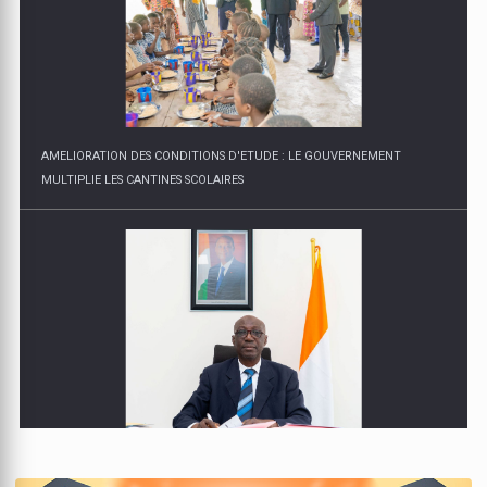
AMELIORATION DES CONDITIONS D'ETUDE : LE GOUVERNEMENT
MULTIPLIE LES CANTINES SCOLAIRES
"POUR LA RENTRÉE DE FORMATION 2025-2026, NOUS ENREGISTRONS
L'OUVERTURE DE ONZE NOUVEAUX ÉTABLISSEMENTS AVEC LES FILIÈRES
AGRICULTURE, ÉLEVAGE, ET MÉCANIQUE AGRICOLE"