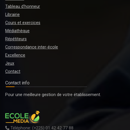
Tableau d'honneur
Librairie
ENSEIGNEMENT TECHNIQUE ET PROFESSIONNEL : 15 CADRES EN
MISSION DE FORMATION ET DE RENFORCEMENT DES CAPACITÉS EN
Cours et exercices
CORÉE DU SUD DE RETOUR AU PAYS
Médiathèque
Répétiteurs
Correspondance inter-école
Excellence
Jeux
Contact
Contact info
Pour une meilleure gestion de votre établissement.
ÉDUCATION NATIONALE : LE MENA RENFORCE LES CAPACITÉS DES
ACTEURS DES ÉTABLISSEMENTS SCOLAIRES PRIVÉS
Téléphone:
(+225) 01 42 42 77 88