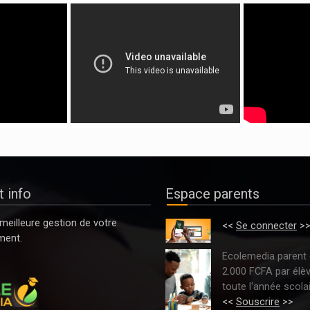
 info
Espace parents
meilleure gestion de votre
<<
Se connecter
>
ment.
Ecolemedia parent 
2.000 FCFA par élè
toute l'année scolai
<<
Souscrire
>>