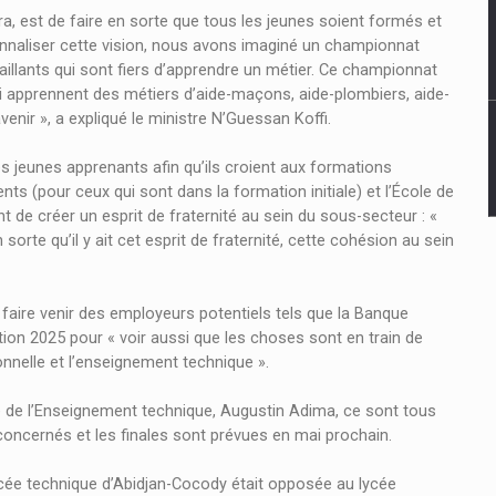
ra, est de faire en sorte que tous les jeunes soient formés et
onnaliser cette vision, nous avons imaginé un championnat
aillants qui sont fiers d’apprendre un métier. Ce championnat
i apprennent des métiers d’aide-maçons, aide-plombiers, aide-
venir », a expliqué le ministre N’Guessan Koffi.
es jeunes apprenants afin qu’ils croient aux formations
 (pour ceux qui sont dans la formation initiale) et l’École de
de créer un esprit de fraternité au sein du sous-secteur : «
 sorte qu’il y ait cet esprit de fraternité, cette cohésion au sein
 faire venir des employeurs potentiels tels que la Banque
ition 2025 pour « voir aussi que les choses sont en train de
nnelle et l’enseignement technique ».
ge de l’Enseignement technique, Augustin Adima, ce sont tous
concernés et les finales sont prévues en mai prochain.
lycée technique d’Abidjan-Cocody était opposée au lycée