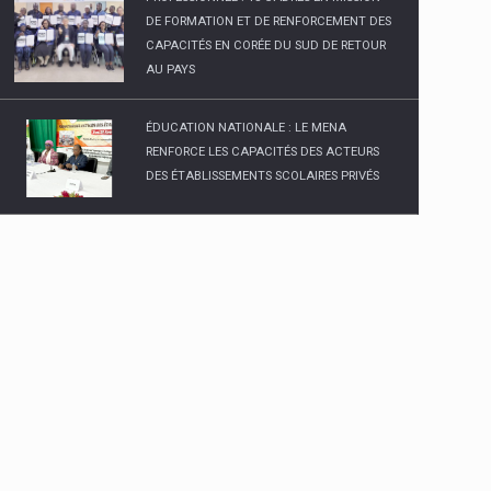
DE FORMATION ET DE RENFORCEMENT DES
CAPACITÉS EN CORÉE DU SUD DE RETOUR
AU PAYS
ÉDUCATION NATIONALE : LE MENA
RENFORCE LES CAPACITÉS DES ACTEURS
DES ÉTABLISSEMENTS SCOLAIRES PRIVÉS
LYCEE PROFESSIONNEL MULTISECTORIEL DE
DIABO INAUGURE
MINISTRE DE L’ENSEIGNEMENT SUPÉRIEUR
ET DE LA RECHERCHE SCIENTIFIQUE :
PLUSIEURS RÉFORMES PRÉVUES POUR
L'ANNÉE ACADÉMIQUE 2025-2026
ENSEIGNEMENT TECHNIQUE, FORMATION