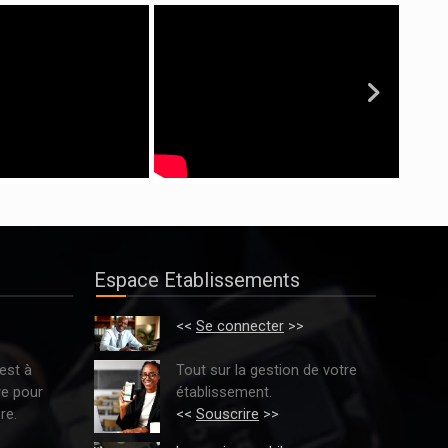
Espace Etablissements
>
<<
Se connecter
>>
est à
Tout sur la gestion de votre
ve pour
établissement.
re.
<<
Souscrire
>>