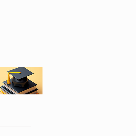
PROFESSIONNELLE ET APPRENTISSAGE : LE
DOCUMENT DE POLITIQUE NATIONALE
2026-2035 EN VALIDATION A GRAND-
BASSAM
FORMATION PROFESSIONNELLE/COMITÉ
PARITAIRE DE PILOTAGE DU PARTENARIAT
ÉTAT-SECTEUR PRIVÉ : LE CADRE NATIONAL
DE CERTIFICATION, LES CQP ET LE
DISPOSITIF D'INSERTION TRACEUR
PRÉSENTÉS
ENSEIGNEMENT PRESCOLAIRE, PRIMAIRE ET
SECONDAIRE : LES INVESTISSEMENTS
AMÉLIORENT L’ACCÈS A L’ÉCOLE