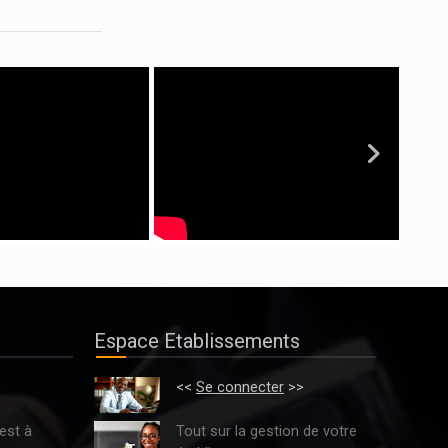
Espace Etablissements
>
<<
Se connecter
>>
est à
Tout sur la gestion de votre