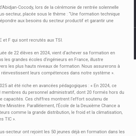
d'Abidjan-Cocody, lors de la cérémonie de rentrée solennelle
-secteur, placée sous le thème : "Une formation technique
r répondre aux besoins du secteur productif et garantir une
 et F qui sont recrutés aux TSI.
uée de 22 élèves en 2024, vient d'achever sa formation en
s les grandes écoles d'ingénieurs en France, illustre
 vers les plus hauts niveaux de formation. Nous assurerons à
 ils réinvestissent leurs compétences dans notre système ».
2025 ait été riche en avancées pédagogiques : « En 2024, ce
33 membres du personnel administratif, dont 20 formés hors du
 capacités. Ces chiffres montrent l'effort soutenu de
otre Ministère. Parallèlement, l'École de la Deuxième Chance a
s comme la grande distribution, le froid et la climatisation,
es TIC ».
us-secteur ont rejoint les 50 jeunes déjà en formation dans les