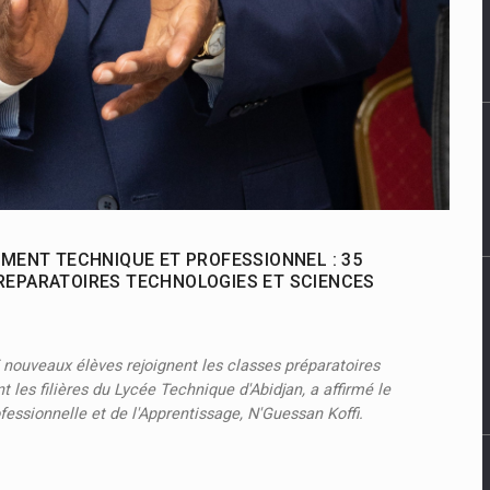
EMENT TECHNIQUE ET PROFESSIONNEL : 35
REPARATOIRES TECHNOLOGIES ET SCIENCES
 nouveaux élèves rejoignent les classes préparatoires
 les filières du Lycée Technique d'Abidjan, a affirmé le
essionnelle et de l'Apprentissage, N'Guessan Koffi.