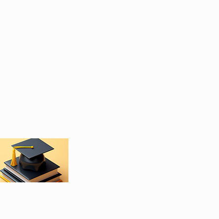
PROFESSIONNELLE ET APPRENTISSAGE : LE
DOCUMENT DE POLITIQUE NATIONALE
2026-2035 EN VALIDATION A GRAND-
BASSAM
FORMATION PROFESSIONNELLE/COMITÉ
PARITAIRE DE PILOTAGE DU PARTENARIAT
ÉTAT-SECTEUR PRIVÉ : LE CADRE NATIONAL
DE CERTIFICATION, LES CQP ET LE
DISPOSITIF D'INSERTION TRACEUR
PRÉSENTÉS
ENSEIGNEMENT PRESCOLAIRE, PRIMAIRE ET
SECONDAIRE : LES INVESTISSEMENTS
AMÉLIORENT L’ACCÈS A L’ÉCOLE