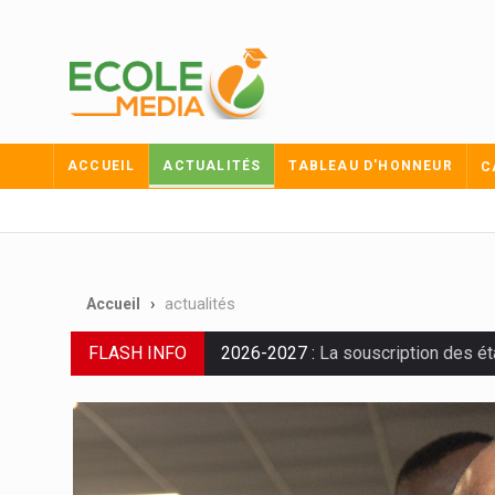
ACCUEIL
ACTUALITÉS
TABLEAU D'HONNEUR
C
Accueil
actualités
FLASH INFO
2026-2027 :
La souscription des é