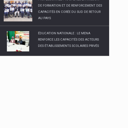
DE FORMATION ET DE RENFORCEMENT DES
CAPACITÉS EN CORÉE DU SUD DE RETOUR
AU PAYS
ÉDUCATION NATIONALE : LE MENA
RENFORCE LES CAPACITÉS DES ACTEURS
DES ÉTABLISSEMENTS SCOLAIRES PRIVÉS
LYCEE PROFESSIONNEL MULTISECTORIEL DE
DIABO INAUGURE
MINISTRE DE L’ENSEIGNEMENT SUPÉRIEUR
ET DE LA RECHERCHE SCIENTIFIQUE :
PLUSIEURS RÉFORMES PRÉVUES POUR
L'ANNÉE ACADÉMIQUE 2025-2026
ENSEIGNEMENT TECHNIQUE, FORMATION